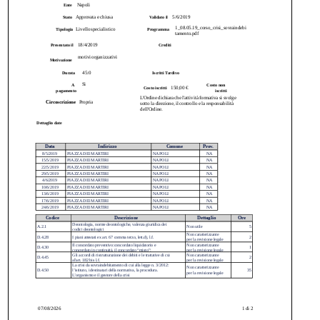
Napoli
Ente
Approvata e chiusa
5/6/2019
Stato
Validato il
1_08.05.19_corso_crisi_sovraindebi
Livello specialistico
Tipologia
Programma
tamento.pdf
18/4/2019
Presentato il
Crediti
motivi organizzativi
Motivazione 
45:0
Durata
Iscritti Tardivo 
Si
A  
Costo non 
150,00 €
Costo iscritti
pagamento
iscritti
L'Ordine dichiara che l'attività formativa si svolge 
Circoscrizione
Propria
sotto la direzione, il controllo e la responsabilità 
dell'Ordine.
Dettaglio date 
Data
Indirizzo
Comune
Prov.
8/5/2019
PIAZZA DEI MARTIRI
NAPOLI
NA
15/5/2019
PIAZZA DEI MARTIRI
NAPOLI
NA
22/5/2019
PIAZZA DEI MARTIRI
NAPOLI
NA
29/5/2019
PIAZZA DEI MARTIRI
NAPOLI
NA
4/6/2019
PIAZZA DEI MARTIRI
NAPOLI
NA
10/6/2019
PIAZZA DEI MARTIRI
NAPOLI
NA
13/6/2019
PIAZZA DEI MARTIRI
NAPOLI
NA
17/6/2019
PIAZZA DEI MARTIRI
NAPOLI
NA
24/6/2019
PIAZZA DEI MARTIRI
NAPOLI
NA
Codice
Descrizione
Dettaglio
Ore
Deontologia, norme deontologiche, valenza giuridica dei 
A.2.1
Non utile
5
codici deontologici
Non caratterizzante 
D.4.28
I piani attestati ex art. 67 comma terzo, lett.d), l.f.
2
per la revisione legale
Il concordato preventivo:concordato liquidatorio e 
Non caratterizzante 
D.4.30
1
concordato in continuità, il concordato “misto”:
per la revisione legale
Gli accordi di ristrutturazione dei debiti e le trattative di cui 
Non caratterizzante 
D.4.45
2
al'art. 182 bis l.f.
per la revisione legale
La crisi da sovraindebitamento di cui alla legge n. 3/2012: 
Non caratterizzante 
D.4.50
l’istituto, i destinatari della normativa, la procedura. 
35
per la revisione legale
L’organismo e il gestore della crisi
07/08/2026
1 di 2