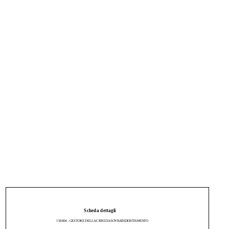
Scheda dettagli
156604 - GESTORE DELLA CRISI DA SOVRAINDEBITAMENTO